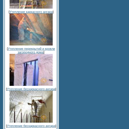
[
Утепление каркасного ангара
]
[
Утепление перекрытий и кровли
загородного дома
]
[
Утепление бескаркасного ангара
]
[
Утепление бескаркасного ангара
]