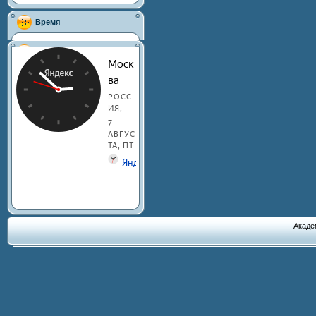
Время
Акаде