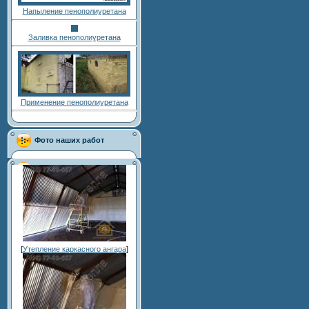
Напыление пенополиуретана
Заливка пенополиуретана
Применение пенополиуретана
Фото наших работ
[
Утепление каркасного ангара
]