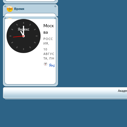
Время
Акаде