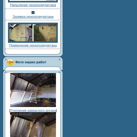
Напыление пенополиуретана
Заливка пенополиуретана
Применение пенополиуретана
Фото наших работ
[
Утепление каркасного ангара
]