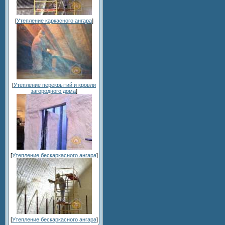
[
Утепление каркасного ангара
]
[
Утепление перекрытий и кровли
загородного дома
]
[
Утепление бескаркасного ангара
]
[
Утепление бескаркасного ангара
]