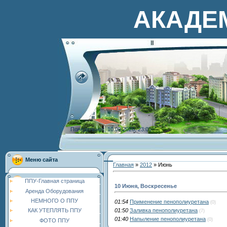
АКАДЕ
Понедельник, 10.08.2026, 23:00
Меню сайта
Главная
»
2012
»
Июнь
ППУ-Главная страница
10 Июня, Воскресенье
Аренда Оборудования
НЕМНОГО О ППУ
01:54
Применение пенополиуретана
(0)
01:50
Заливка пенополиуретана
КАК УТЕПЛЯТЬ ППУ
(7)
01:40
Напыление пенополиуретана
(0)
ФОТО ППУ